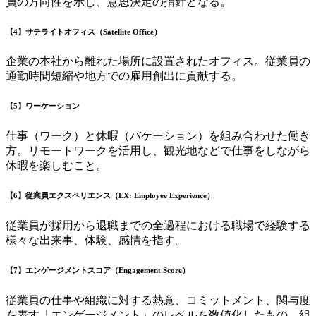
員の方向性を示し、意思決定の指針となる。
【4】サテライトオフィス（Satellite Office）
企業の本社から離れた場所に設置されたオフィス。従業員の
通勤時間短縮や地方での雇用創出に貢献する。
【5】ワーケーション
仕事（ワーク）と休暇（バケーション）を組み合わせた働き
方。リモートワークを活用し、観光地などで仕事をしながら
休暇を楽しむこと。
【6】従業員エクスペリエンス
（EX: Employee Experience）
従業員が採用から退職までの全過程における職場で経験する
様々な出来事、体験、感情を指す。
【7】エンゲージメントスコア（Engagement Score）
従業員の仕事や組織に対する熱意、コミットメント、関与度
を表す「エンゲージメント」のレベルを数値化したもの。組