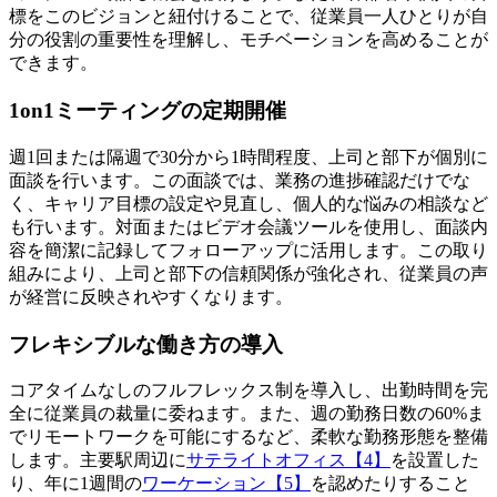
標をこのビジョンと紐付けることで、従業員一人ひとりが自
分の役割の重要性を理解し、モチベーションを高めることが
できます。
1on1ミーティングの定期開催
週1回または隔週で30分から1時間程度、上司と部下が個別に
面談を行います。この面談では、業務の進捗確認だけでな
く、キャリア目標の設定や見直し、個人的な悩みの相談など
も行います。対面またはビデオ会議ツールを使用し、面談内
容を簡潔に記録してフォローアップに活用します。この取り
組みにより、上司と部下の信頼関係が強化され、従業員の声
が経営に反映されやすくなります。
フレキシブルな働き方の導入
コアタイムなしのフルフレックス制を導入し、出勤時間を完
全に従業員の裁量に委ねます。また、週の勤務日数の60%ま
でリモートワークを可能にするなど、柔軟な勤務形態を整備
します。主要駅周辺に
サテライトオフィス【4】
を設置した
り、年に1週間の
ワーケーション【5】
を認めたりすること