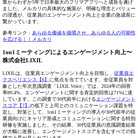
業からわずか5年で日本最大のフリマアプリへと成長を遂げ
ました。メルカリの具体的な施策が、明確な理念とバリュー
の浸透が、従業員のエンゲージメント向上と企業の急成長に
繋がっています。
参考リンク：
あらゆる価値を循環させ、あらゆる人の可能性
を広げる｜｜メルカリ
1on1ミーティングによるエンゲージメント向上〜
株式会社LIXIL
LIXILは、従業員エンゲージメント向上を目指し、
従業員エ
クスペリエンス【6】
に焦点を当てています。全従業員を対
象とした年次意識調査「LIXIL Voice」では、2024年の回答
率89.4%、エンゲージメントに関する肯定的回答は71%に達
しています。この調査で30代前半における
エンゲージメント
スコア【7】
の低下と上司とのコミュニケーション課題を特
定し、対策として、1on1ミーティングの導入や30代前半の従
業員向けにキャリア形成とコミュニケーションに関する特別
研修を実施しました。その結果、30代従業員の意識調査結果
が大幅に改善し、エンゲージメントスコアを含むすべての指
標で上昇が見られています。