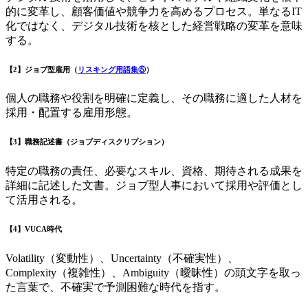
的に変革し、顧客価値や競争力を高めるプロセス。単なるIT
化ではなく、デジタル技術を核とした経営戦略の変革を意味
する。
【2】ジョブ型雇用（
リスキング用語集⑤
）
個人の職務や役割を明確に定義し、その職務に適した人材を
採用・配置する雇用形態。
【3】職務記述書（ジョブディスクリプション）
特定の職務の責任、必要なスキル、資格、期待される成果を
詳細に記述した文書。ジョブ型人事において採用や評価とし
て活用される。
【4】VUCA時代
Volatility（変動性）、Uncertainty（不確実性）、
Complexity（複雑性）、Ambiguity（曖昧性）の頭文字を取っ
た言葉で、不確実で予測困難な時代を指す。