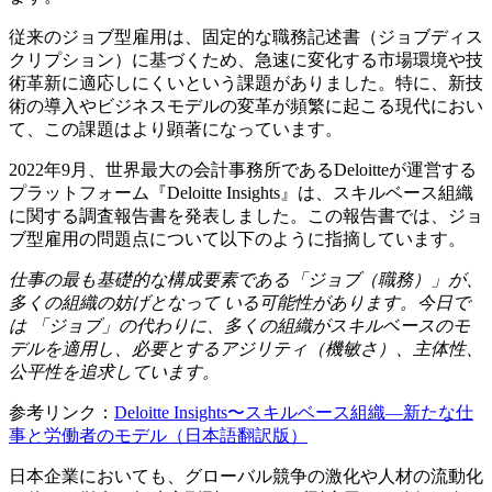
従来のジョブ型雇用は、固定的な職務記述書（ジョブディス
クリプション）に基づくため、急速に変化する市場環境や技
術革新に適応しにくいという課題がありました。特に、新技
術の導入やビジネスモデルの変革が頻繁に起こる現代におい
て、この課題はより顕著になっています。
2022年9月、世界最大の会計事務所であるDeloitteが運営する
プラットフォーム『Deloitte Insights』は、スキルベース組織
に関する調査報告書を発表しました。この報告書では、ジョ
ブ型雇用の問題点について以下のように指摘しています。
仕事の最も基礎的な構成要素である「ジョブ（職務）」が、
多くの組織の妨げとなって いる可能性があります。今日で
は 「ジョブ」の代わりに、多くの組織がスキルベースのモ
デルを適用し、必要とするアジリティ（機敏さ）、主体性、
公平性を追求しています。
参考リンク：
Deloitte Insights〜スキルベース組織―新たな仕
事と労働者のモデル（日本語翻訳版）
日本企業においても、グローバル競争の激化や人材の流動化