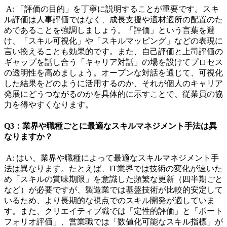
A: 「評価の目的」を丁寧に説明することが重要です。スキ
ル評価は人事評価ではなく、成長支援や適材適所の配置のた
めであることを強調しましょう。「評価」という言葉を避
け、「スキル可視化」や「スキルマッピング」などの表現に
言い換えることも効果的です。また、自己評価と上司評価の
ギャップを話し合う「キャリア対話」の場を設けてプロセス
の透明性を高めましょう。オープンな対話を通じて、可視化
した結果をどのように活用するのか、それが個人のキャリア
発展にどうつながるのかを具体的に示すことで、従業員の協
力を得やすくなります。
Q3：業界や職種ごとに最適なスキルマネジメント手法は異
なりますか？
A: はい、業界や職種によって最適なスキルマネジメント手
法は異なります。たとえば、IT業界では技術の変化が速いた
め「スキルの賞味期限」を意識した頻繁な更新（四半期ごと
など）が必要ですが、製造業では基盤技術が比較的安定して
いるため、より長期的な視点でのスキル開発が適していま
す。また、クリエイティブ職では「定性的評価」と「ポート
フォリオ評価」、営業職では「数値化可能なスキル指標」が