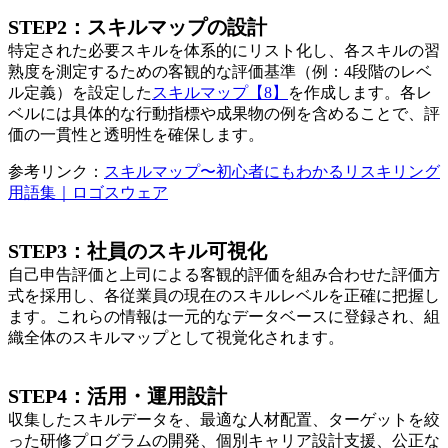
STEP2：スキルマップの設計
特定された必要スキルを体系的にリスト化し、各スキルの習
熟度を測定するための客観的な評価基準（例：4段階のレベ
ル定義）を設定した
スキルマップ【8】
を作成します。各レ
ベルには具体的な行動指標や成果物の例を含めることで、評
価の一貫性と透明性を確保します。
参考リンク：
スキルマップ〜初心者にもわかるリスキリング
用語集｜ロゴスウェア
STEP3：社員のスキル可視化
自己申告評価と上司による客観的評価を組み合わせた評価方
式を採用し、各従業員の現在のスキルレベルを正確に把握し
ます。これらの情報は一元的なデータベースに登録され、組
織全体のスキルマップとして視覚化されます。
STEP4：活用・運用設計
収集したスキルデータを、最適な人材配置、ターゲットを絞
った研修プログラムの開発、個別キャリア設計支援、公正な