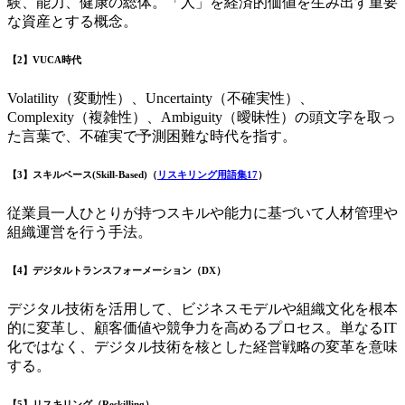
験、能力、健康の総体。「人」を経済的価値を生み出す重要
な資産とする概念。
【2】VUCA時代
Volatility（変動性）、Uncertainty（不確実性）、
Complexity（複雑性）、Ambiguity（曖昧性）の頭文字を取っ
た言葉で、不確実で予測困難な時代を指す。
【3】スキルベース(Skill-Based)（
リスキリング用語集17
）
従業員一人ひとりが持つスキルや能力に基づいて人材管理や
組織運営を行う手法。
【4】デジタルトランスフォーメーション（DX）
デジタル技術を活用して、ビジネスモデルや組織文化を根本
的に変革し、顧客価値や競争力を高めるプロセス。単なるIT
化ではなく、デジタル技術を核とした経営戦略の変革を意味
する。
【5】リスキリング（Reskilling）