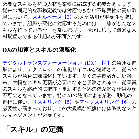
必要なスキルを持つ人材を柔軟に編成する必要があります。
従来の固定的な職務定義では対応できない不確実性の高い環
境において、
スキルベース【3】
の人材活用が重要性を増し
ています。組織が変化に対応するためには、「誰がどんなス
キルを持っているか」を常に把握し、状況に応じて最適な人
材配置ができる仕組みが不可欠です。
DXの加速とスキルの陳腐化
デジタルトランスフォーメーション（DX）【4】
の急速な進
展により、テクノロジーの進化サイクルが短縮され、従来の
スキルが急速に陳腐化しています。多くの労働者が近い将
来、大幅なスキル更新が必要になると予測される中、従業員
のスキルを継続的に把握・更新するための体系的な仕組みが
不可欠となっています。特にAIの発展による業務自動化の
進行に伴い、
リスキリング【5】
や
アップスキリング【6】
の
必要性が高まっており、この大規模な転換には体系的なスキ
ルマネジメントが必要です。
「スキル」の定義